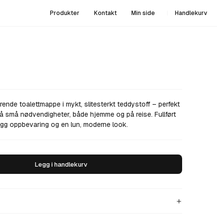
P
r
o
d
u
k
t
e
r
K
o
n
t
a
k
t
M
i
n
s
i
d
e
H
a
n
d
l
e
k
u
r
v
P
r
o
d
u
k
t
e
r
K
o
n
t
a
k
t
M
i
n
s
i
d
e
H
a
n
d
l
e
k
u
r
v
nde toalettmappe i mykt, slitesterkt teddystoff – perfekt
på små nødvendigheter, både hjemme og på reise. Fullført
rygg oppbevaring og en lun, moderne look.
L
e
g
g
i
h
a
n
d
l
e
k
u
r
v
L
e
g
g
i
h
a
n
d
l
e
k
u
r
v