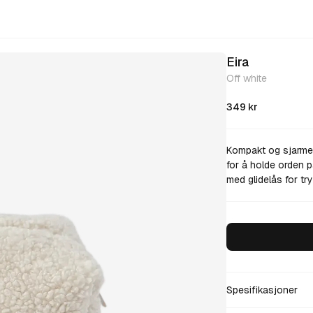
Eira
Off white
349
kr
Kompakt og sjarmere
for å holde orden 
med glidelås for t
Spesifikasjoner